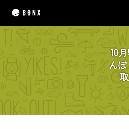
10
んぼ
取