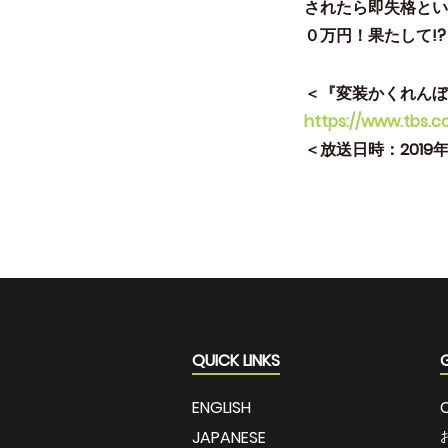
されたら即失格とい
０万円！果たして!?
＜『変装かくれんぼ
https://www.tbs.c
＜放送日時：2019年
QUICK LINKS
ENGLISH
JAPANESE