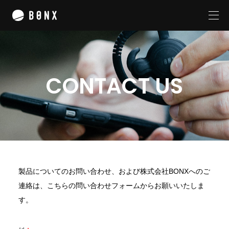
CONTACT US
私たちについて
サービス
プロダクト
BONX BOOST
BONX GRIP
BONX mini
製品についてのお問い合わせ、
および株式会社BONXへのご
テクノロジー
連絡は、
こちらの問い合わせフォームからお願いいたしま
す。
企業概要
ニュースリリース