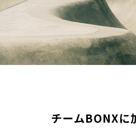
GET B
BONXアプリのダ
チームBONXに