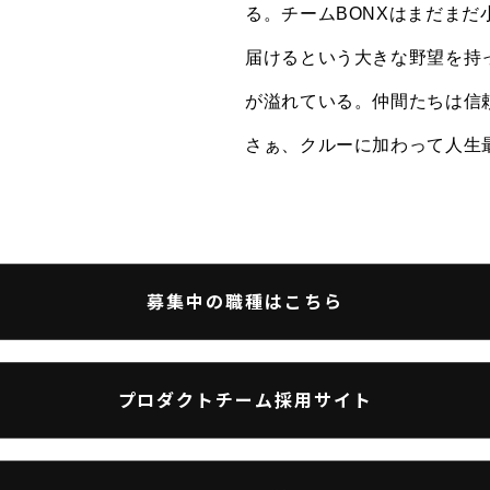
BONX MAIL
る。チームBONXはまだま
届けるという大きな野望を持
最新情報を常に逃さず手に入れよう。
が溢れている。仲間たちは信
登録すると、BONXから最新のお知らせやメールマガジンが届き
さぁ、クルーに加わって人生
募集中の職種はこちら
BONXの
利用規約
及び
プライバシーポリシー
に
同意し、サインアップします。
プロダクトチーム採用サイト