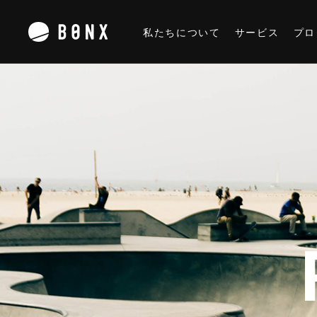
私たちについて
サービス
プロ
私たちについて
サービス
プロダクト
BONX BOOST
BONX GRIP
BONX mini
テクノロジー
企業概要
ニュースリリース
採用情報
お問い合わせ