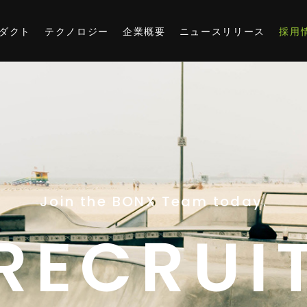
ダクト
テクノロジー
企業概要
ニュースリリース
採用
サポート
オンラインショップ
Join the BONX Team today.
RECRUI