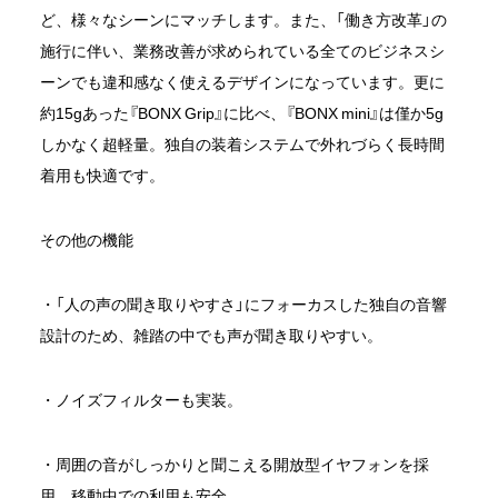
ど、様々なシーンにマッチします。また、「働き方改革」の
施行に伴い、業務改善が求められている全てのビジネスシ
ーンでも違和感なく使えるデザインになっています。更に
約15gあった『BONX Grip』に比べ、『BONX mini』は僅か5g
しかなく超軽量。独自の装着システムで外れづらく長時間
着用も快適です。
その他の機能
BONX MAIL
・「人の声の聞き取りやすさ」にフォーカスした独自の音響
最新情報を常に逃さず手に入れよう。
配信登録する
設計のため、雑踏の中でも声が聞き取りやすい。
と、BONXから最新のお知らせやメールマガジンが
届きます。
・ノイズフィルターも実装。
・周囲の音がしっかりと聞こえる開放型イヤフォンを採
用。移動中での利用も安全。