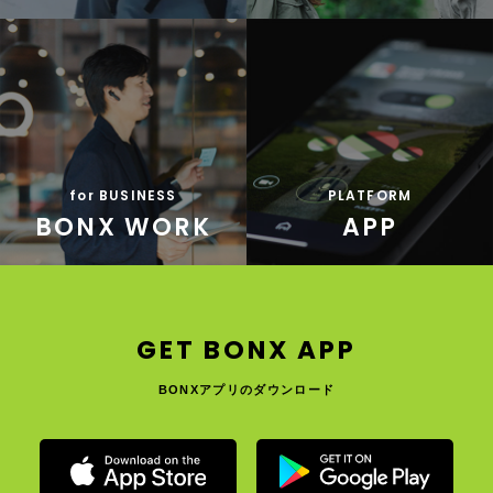
Amazon
Rentio（レンタル）
for BUSINESS
PLATFORM
BONX WORK
APP
GET BONX APP
BONXアプリのダウンロード