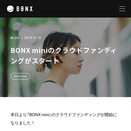
BLOG
2019.11.19
私たちについて
BONX miniのクラウドファンディ
サービス
ングがスタート
プロダクト
BONX BOOST
BONX mini
BONX GRIP
BONX mini
テクノロジー
企業概要
本日より『BONX mini』のクラウドファンディングが開始に
なりました！
ニュースリリース