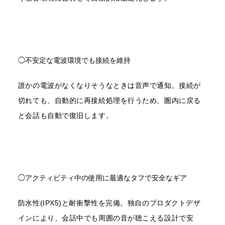
BONX MAIL
最新情報を常に逃さず手に入れよう。
配信登録する
◯不安定な電波環境でも接続を維持
と、BONXから最新のお知らせやメールマガジンが
届きます。
誰かの電波がなくなりそうなときは音声で通知。接続が
切れても、自動的に再接続処理を行うため、圏内に戻る
と会話も自動で復旧します。
BONXの
利用規約
及び
プライバシーポリシー
に
同意し、サインアップします。
◯アクティビティ中の使用に最適なタフで安全なギア
防水性(IPX5)と耐衝撃性を完備。独自のプロダクトデザ
インにより、会話中でも周囲の音が聴こえる設計で安