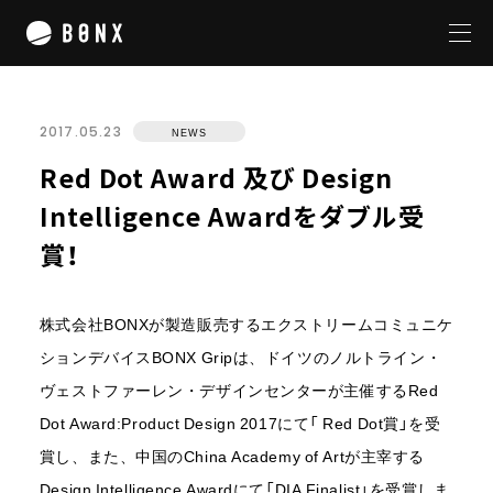
2017.05.23
NEWS
私たちについて
Red Dot Award 及び Design
サービス
Intelligence Awardをダブル受
賞！
プロダクト
BONX BOOST
BONX GRIP
株式会社BONXが製造販売するエクストリームコミュニケ
BONX mini
ションデバイスBONX Gripは、ドイツのノルトライン・
テクノロジー
ヴェストファーレン・デザインセンターが主催するRed
Dot Award:Product Design 2017にて「 Red Dot賞」を受
企業概要
賞し、また、中国のChina Academy of Artが主宰する
ニュースリリース
Design Intelligence Awardにて「DIA Finalist」を受賞しま