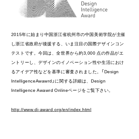
2015年に始まり中国浙江省杭州市の中国美術学院が主催
し浙江省政府が後援する、いま注目の国際デザインコン
テストです。今回は、全世界から約3,000 点の作品がエ
ントリーし、デザインのイノベーション性や生活におけ
GET BONX APP
るアイデア性などを基準に審査されました。「Design
IntelligenceAwawrd」に関する詳細は、Design
BONXアプリのダウンロード
Intelligence Awawrd Onlineページをご覧下さい。
http://www.di-award.org/en/index.html
ビジネス向け「BONX WORK」はこちら