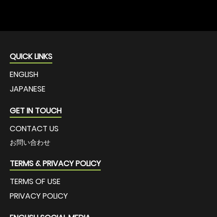
ニュース
(3)
不具合報告
(2)
BONX Grip
(1)
QUICK LINKS
ENGLISH
JAPANESE
GET IN TOUCH
CONTACT US
お問い合わせ
TERMS & PRIVACY POLICY
TERMS OF USE
PRIVACY POLICY