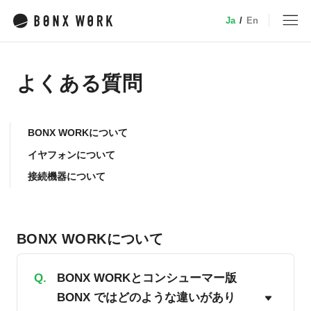
Ja
/
En
MENU
よくある質問
トップ
BONX WORKについて
サービス
イヤフォンについて
接続機器について
特徴・機能
業種別ソリューション
デバイス
小売
BONX WORKについて
事例
介護
Q.
BONX WORKとコンシューマー版
建設・土木
料金
BONX ではどのような違いがあり