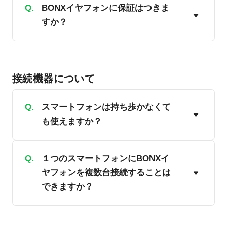
A.
Q.
はい、利用可能です。通常の電話のよう
BONXイヤフォンに保証はつきま
すか？
にスマートフォンを手に持ってご使用い
ただくか、スマートフォンのスピーカー
機能を使っていただく必要があります。
A.
はい、保証がつきます。BONX Gripは1年
ただし、一部機能が制限されるため、全
間、BONX miniは半年間、BONX BOOST
接続機器について
機能をご利用いただくにはBONXイヤフ
は1年間の製品保証期間を設けています。
ォンをご利用ください。
保証期間内に適切な使用環境で発生した
Q.
スマートフォンは持ち歩かなくて
故障に限り、無償で本製品を修理または
も使えますか？
交換いたします。
A.
Q.
スマートフォンとBONXイヤフォンは
１つのスマートフォンにBONXイ
ヤフォンを複数台接続することは
Bluetoothで接続されているため、一緒に
できますか？
持ち歩くことを推奨しております。
A.
いいえ、できません。スマートフォンの