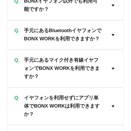
Q.
BONXイヤフォン以外でも利用可
能ですか？
ログイン
A.
Q.
お手持ちのマイク付きの有線イヤフォ
手元にあるBluetoothイヤフォンで
BONX WORKを利用できますか？
ン、AirPodsPro、アプリ単体でのご利用
が可能です。ただし、一部機能が制限さ
れるため、全機能をご利用いただくには
A.
Q.
iOSに限りAirPodsProのみ利用可能です。
手元にあるマイク付き有線イヤフ
BONXイヤフォンをご利用ください。
ォンでBONX WORKを利用できま
ただし、一部機能が制限されるため、全
すか？
機能をご利用いただくにはBONXイヤフ
ォンをご利用ください。
A.
Q.
はい、利用可能です。ただし、一部機能
イヤフォンを利用せずにアプリ単
体でBONX WORKは利用できます
が制限されるため、全機能をご利用いた
か？
だくにはBONXイヤフォンをご利用くだ
さい。