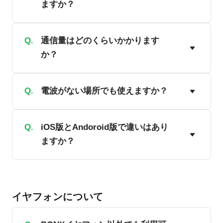
ますか？
ホテル・旅館
料金プラン
TIPS
アプリ料金
A.
Q.
株式会社BONXが提供するグループ通話
通信量はどのくらいかかります
か？
ソリューションには、個人利用者を対象
デバイス料金
よくある質問
にしたコンシューマー版「BONX」と業務
プランシミュレーション
利用に必要な機能を備えた法人事業者向
A.
Q.
業務利用において、1対1での会話の場
電波がない場所でも使えますか？
お問い合わせ
け「BONX WORK」の2種類のアプリケー
合、約1ヶ月で2GB弱程度の通信量となり
ションが存在します。
ます。 ※ ただし、実際の通信量は同時に
A.
Q.
BONX WORKはスマートフォンの4G/5G
iOS版とAndoroid版で違いはあり
参加する人数と、発話の量によって変動
ニュースリリース
ますか？
回線、もしくはWi-Fiを使って通信するシ
コンシューマー版BONXは無料でご利用
します。 （※下表実験結果より、有声区
ステムであるため、インターネットに接
いただけます。登録可能アカウント数は
間帯:無声区間帯1:2での測定値:12MB/時
続可能な場所でのみ、会話をお楽しみい
資料ダウンロード
10名で、ルームは1つのみ作成可能です。
A.
Andoroid版では現時点では旧UIでのご利
間に基づき、1日8時間×20日間として算
ただけます。※オンプレミス版をご希望
「BONX WORK」は有料での提供となり、
用となります。また、Andoroid版ではチ
出。＝1,920MB）
イヤフォンについて
の場合は別途お問い合わせください
同時利用人数、ルーム作成は無制限とな
ャット機能とイヤフォン操作でのルーム
ご利用お申し込み
ります。
切り替え機能がご利用いただけません。