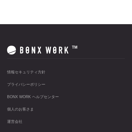
Bluetooth接続の仕様上、1つのスマートフ
ォンに複数のBONXイヤフォンを接続す
ることはできません。
TM
情報セキュリティ方針
プライバシーポリシー
BONX WORK ヘルプセンター
個人のお客さま
運営会社