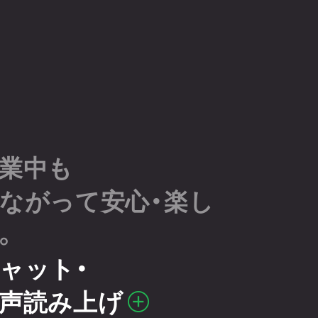
業中も
ながって
安心・楽し
。
ャット・
声読み上げ