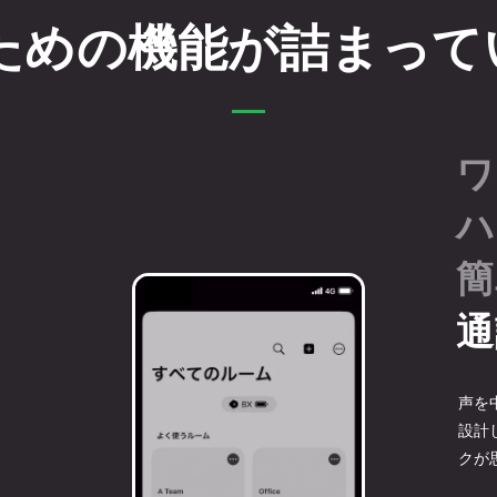
ための
機能が詰まって
ワ
ハ
簡
通
声を
設計
クが