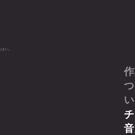
ださい。
作
つ
い
チ
音