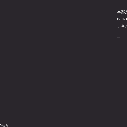
本部
BO
テキ
で読め