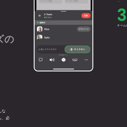
3
チーム
ズの
。
んな
も、必