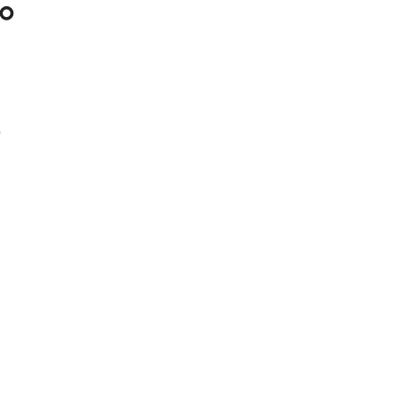
。
、
。