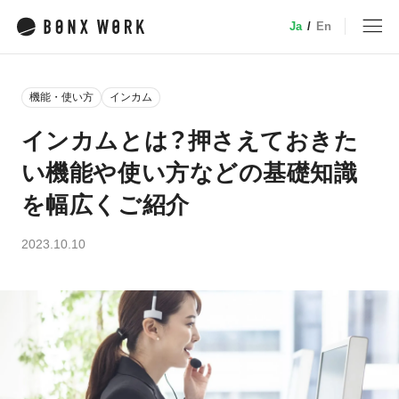
Ja
/
En
MENU
機能・使い方
インカム
トップ
インカムとは？押さえておきた
い機能や使い方などの基礎知識
サービス
を幅広くご紹介
特徴・機能
2023.10.10
業種別ソリューション
デバイス
小売
事例
介護
建設・土木
料金