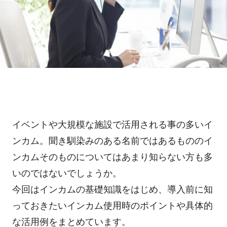
ホテル・旅館
料金プラン
TIPS
アプリ料金
デバイス料金
よくある質問
プランシミュレーション
お問い合わせ
イベントや大規模な施設で活用される事の多いイ
ニュースリリース
ンカム。聞き馴染みのある名前ではあるもののイ
ンカムそのものについてはあまり知らない方も多
いのではないでしょうか。
資料ダウンロード
今回はインカムの基礎知識をはじめ、導入前に知
っておきたいインカム使用時のポイントや具体的
ご利用お申し込み
な活用例をまとめています。