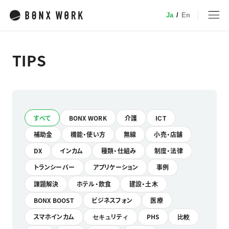
Ja
/
En
MENU
TIPS
トップ
サービス
すべて
BONX WORK
介護
ICT
補助金
機能・使い方
無線
小売・店舗
特徴・機能
業種別ソリューション
DX
インカム
種類・仕組み
制度・法律
デバイス
トランシーバー
アプリケーション
事例
小売
事例
課題解決
ホテル・飲食
建設・土木
介護
BONX BOOST
ビジネスフォン
医療
建設・土木
スマホインカム
セキュリティ
PHS
比較
料金