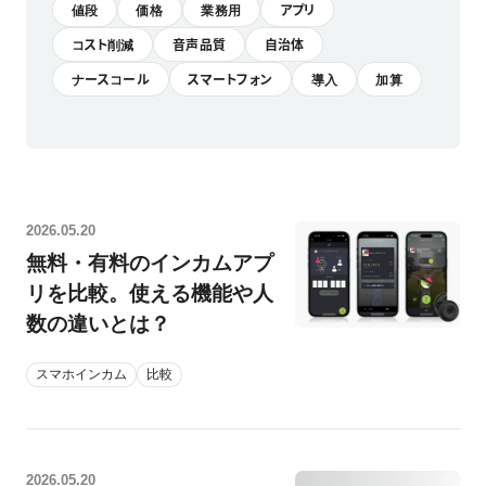
値段
価格
業務用
アプリ
ホテル・旅館
料金プラン
コスト削減
音声品質
自治体
TIPS
ナースコール
スマートフォン
導入
加算
アプリ料金
デバイス料金
よくある質問
プランシミュレーション
お問い合わせ
2026.05.20
無料・有料のインカムアプ
リを比較。使える機能や人
ニュースリリース
数の違いとは？
スマホインカム
比較
資料ダウンロード
ご利用お申し込み
2026.05.20