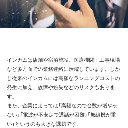
ホテル・旅館
料金プラン
TIPS
アプリ料金
デバイス料金
よくある質問
プランシミュレーション
お問い合わせ
インカムは店舗や宿泊施設、医療機関・工事現場
など多方面での業務連絡に活躍しています。しか
し従来のインカムには高額なランニングコストの
ニュースリリース
発生に加え、故障や紛失などのリスクもありま
す。
資料ダウンロード
また、企業によっては「高額なので台数が増やせ
ない」「電波が不安定で通話が困難」「無線機が重
ご利用お申し込み
い」というのも大きな課題です。