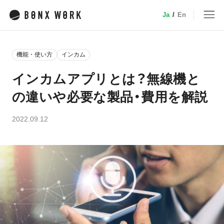
Ja
/
En
MENU
機能・使い方
インカム
トップ
インカムアプリとは？無線機と
の違いや必要な製品・費用を解説
サービス
2022.09.12
特徴・機能
業種別ソリューション
デバイス
小売
事例
介護
建設・土木
料金