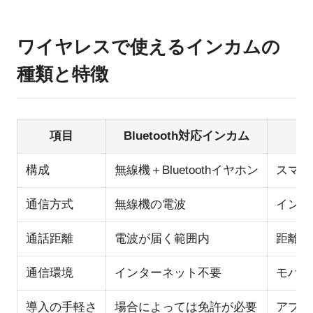
ワイヤレスで使えるインカムの
種類と特徴
項目
Bluetooth対応インカム
構成
無線機＋Bluetoothイヤホン
スマー
通信方式
無線機の電波
インタ
通話距離
電波が届く範囲内
距離制
通信環境
インターネット不要
モバイ
導入の手軽さ
場合によっては免許が必要
アプリ