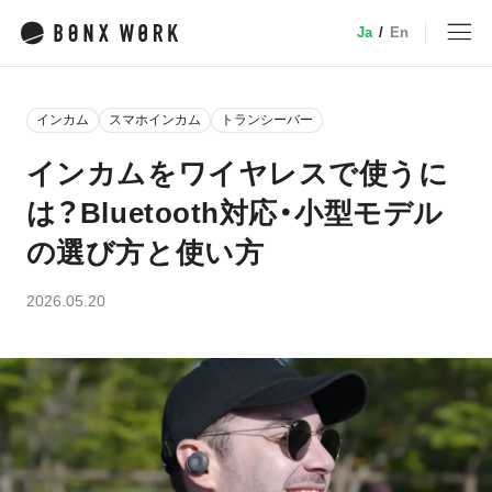
Ja
/
En
MENU
インカム
スマホインカム
トランシーバー
トップ
インカムをワイヤレスで使うに
は？Bluetooth対応・小型モデル
サービス
の選び方と使い方
特徴・機能
2026.05.20
業種別ソリューション
デバイス
小売
事例
介護
建設・土木
料金