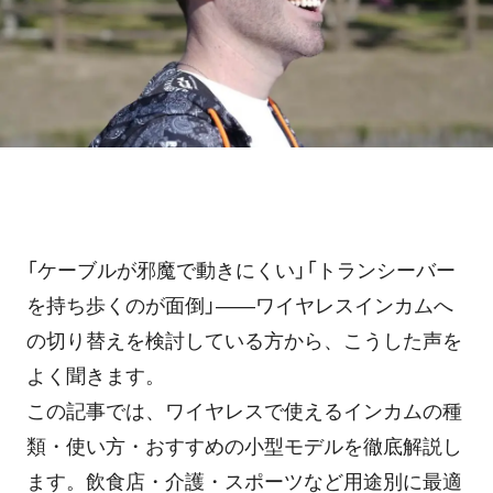
ホテル・旅館
料金プラン
TIPS
アプリ料金
デバイス料金
よくある質問
プランシミュレーション
お問い合わせ
「ケーブルが邪魔で動きにくい」「トランシーバー
ニュースリリース
を持ち歩くのが面倒」——ワイヤレスインカムへ
の切り替えを検討している方から、こうした声を
よく聞きます。
資料ダウンロード
この記事では、ワイヤレスで使えるインカムの種
類・使い方・おすすめの小型モデルを徹底解説し
ご利用お申し込み
ます。飲食店・介護・スポーツなど用途別に最適