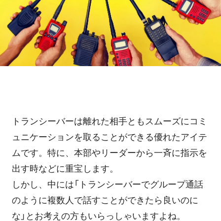
ホテル・旅館
料金プラン
TIPS
アプリ料金
デバイス料金
よくある質問
プランシミュレーション
お問い合わせ
トランシーバーは離れた相手ともスムーズにコミ
ニュースリリース
ュニケーションを取ることができる優れたアイテ
ムです。特に、本部やリーダーから一斉に指示を
出す時などに重宝します。
資料ダウンロード
しかし、中には「トランシーバーでグループ通話
のように複数人で話すことができたら良いのに
ご利用お申し込み
な」とお考えの方もいらっしゃいますよね。