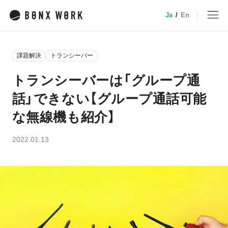
Ja
/
En
MENU
課題解決
トランシーバー
トップ
トランシーバーは「グループ通
話」できない【グループ通話可能
サービス
な無線機も紹介】
特徴・機能
2022.01.13
業種別ソリューション
デバイス
小売
事例
介護
建設・土木
料金