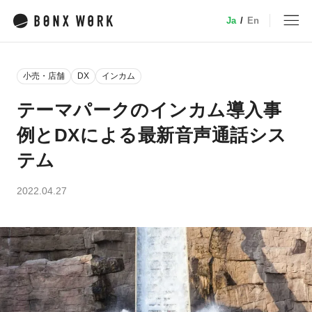
Ja
/
En
MENU
小売・店舗
DX
インカム
トップ
テーマパークのインカム導入事
例とDXによる最新音声通話シス
サービス
テム
特徴・機能
2022.04.27
業種別ソリューション
デバイス
小売
事例
介護
建設・土木
料金