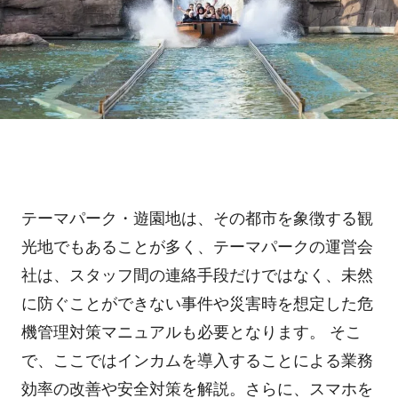
ホテル・旅館
料金プラン
TIPS
アプリ料金
デバイス料金
よくある質問
プランシミュレーション
お問い合わせ
テーマパーク・遊園地は、その都市を象徴する観
ニュースリリース
光地でもあることが多く、テーマパークの運営会
社は、スタッフ間の連絡手段だけではなく、未然
に防ぐことができない事件や災害時を想定した危
資料ダウンロード
機管理対策マニュアルも必要となります。 そこ
で、ここではインカムを導入することによる業務
ご利用お申し込み
効率の改善や安全対策を解説。さらに、スマホを