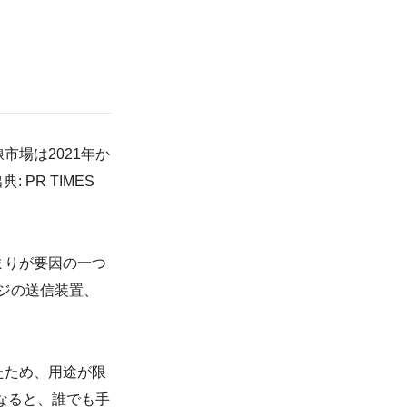
場は2021年か
 PR TIMES
まりが要因の一つ
デジの送信装置、
たため、用途が限
なると、誰でも手