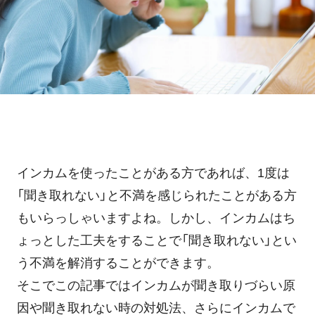
ホテル・旅館
料金プラン
TIPS
アプリ料金
デバイス料金
よくある質問
プランシミュレーション
お問い合わせ
インカムを使ったことがある方であれば、1度は
ニュースリリース
「聞き取れない」と不満を感じられたことがある方
もいらっしゃいますよね。しかし、インカムはち
ょっとした工夫をすることで「聞き取れない」とい
資料ダウンロード
う不満を解消することができます。
そこでこの記事ではインカムが聞き取りづらい原
ご利用お申し込み
因や聞き取れない時の対処法、さらにインカムで