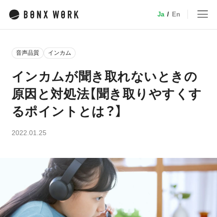
Ja
/
En
MENU
音声品質
インカム
トップ
インカムが聞き取れないときの
原因と対処法【聞き取りやすくす
サービス
るポイントとは？】
特徴・機能
2022.01.25
業種別ソリューション
デバイス
小売
事例
介護
建設・土木
料金