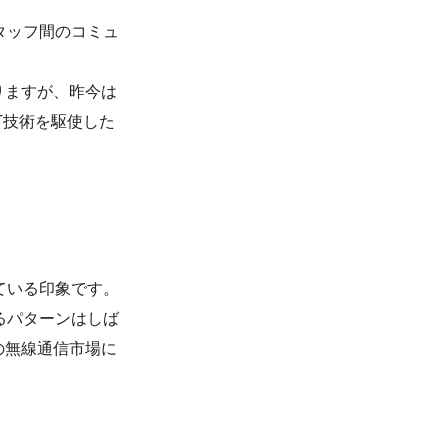
タッフ間のコミュ
りますが、昨今は
T技術を駆使した
ている印象です。
るパターンはしば
の無線通信市場に