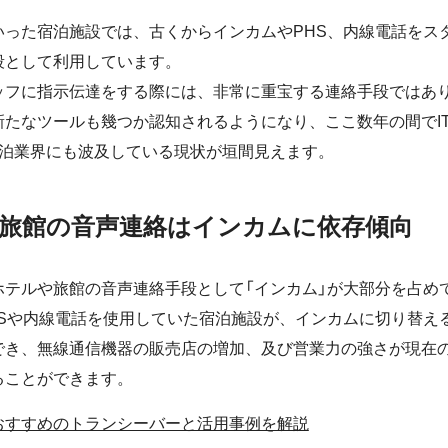
いった宿泊施設では、古くからインカムやPHS、内線電話をス
段として利用しています。
ッフに指示伝達をする際には、非常に重宝する連絡手段ではあ
新たなツールも幾つか認知されるようになり、ここ数年の間でI
宿泊業界にも波及している現状が垣間見えます。
旅館の音声連絡はインカムに依存傾向
ホテルや旅館の音声連絡手段として「インカム」が大部分を占め
HSや内線電話を使用していた宿泊施設が、インカムに切り替え
でき、無線通信機器の販売店の増加、及び営業力の強さが現在
ることができます。
おすすめのトランシーバーと活用事例を解説