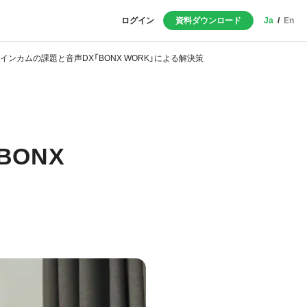
ログイン
資料ダウンロード
Ja
/
En
インカムの課題と音声DX「BONX WORK」による解決策
ONX