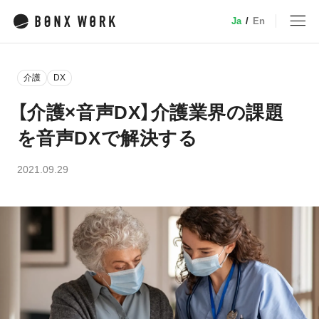
Ja
/
En
MENU
介護
DX
トップ
【介護×音声DX】介護業界の課題
を音声DXで解決する
サービス
2021.09.29
特徴・機能
業種別ソリューション
デバイス
小売
事例
介護
建設・土木
料金