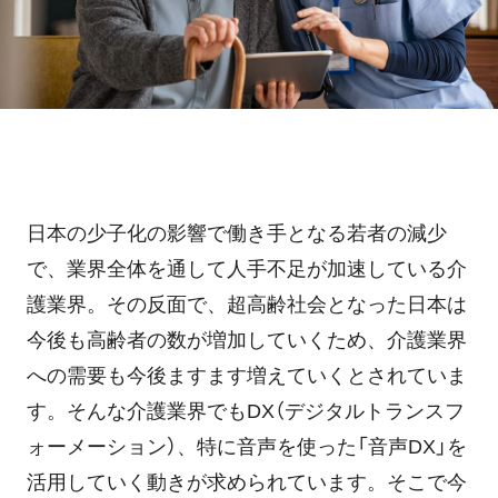
ホテル・旅館
料金プラン
TIPS
アプリ料金
デバイス料金
よくある質問
プランシミュレーション
お問い合わせ
日本の少子化の影響で働き手となる若者の減少
で、業界全体を通して人手不足が加速している介
護業界。その反面で、超高齢社会となった日本は
ニュースリリース
今後も高齢者の数が増加していくため、介護業界
への需要も今後ますます増えていくとされていま
資料ダウンロード
す。そんな介護業界でもDX（デジタルトランスフ
ォーメーション）、特に音声を使った「音声DX」を
ご利用お申し込み
活用していく動きが求められています。そこで今