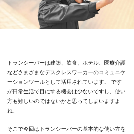
ホテル・旅館
料金プラン
TIPS
アプリ料金
デバイス料金
よくある質問
プランシミュレーション
お問い合わせ
トランシーバーは建築、飲食、ホテル、医療介護
などさまざまなデスクレスワーカーのコミュニケ
ーションツールとして活用されています。 です
ニュースリリース
が日常生活で目にする機会は少ないですし、使い
方も難しいのではないかと思ってしまいますよ
資料ダウンロード
ね。
ご利用お申し込み
そこで今回はトランシーバーの基本的な使い方を