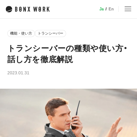
Ja
/
En
MENU
機能・使い方
トランシーバー
トップ
トランシーバーの種類や使い方・
話し方を徹底解説
サービス
2023.01.31
特徴・機能
業種別ソリューション
デバイス
小売
事例
介護
建設・土木
料金