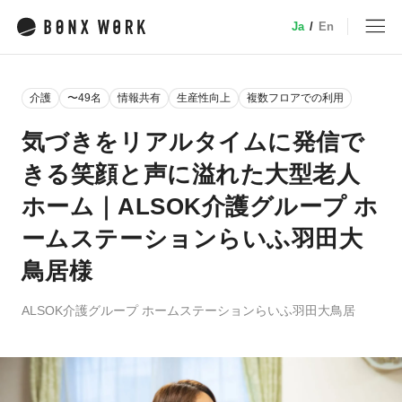
Ja
/
En
MENU
介護
〜49名
情報共有
生産性向上
複数フロアでの利用
トップ
気づきをリアルタイムに発信で
きる笑顔と声に溢れた大型老人
サービス
ホーム｜ALSOK介護グループ ホ
ームステーションらいふ羽田大
特徴・機能
業種別ソリューション
鳥居様
デバイス
小売
ALSOK介護グループ ホームステーションらいふ羽田大鳥居
事例
介護
建設・土木
料金