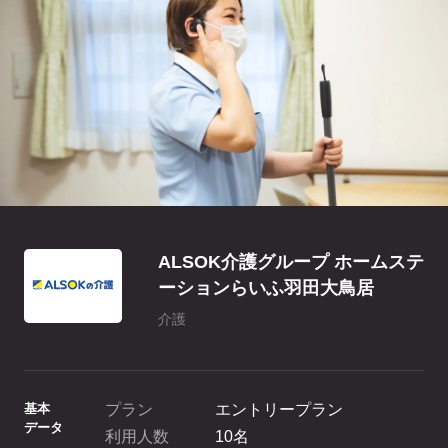
ホテル・旅館
料金プラン
TIPS
アプリ料金
デバイス料金
よくある質問
プランシミュレーション
お問い合わせ
ALSOK介護グループ ホームステ
ニュースリリース
ーションらいふ羽田大鳥居
介護
資料ダウンロード
基本
プラン
エントリープラン
ご利用お申し込み
データ
利用人数
10名