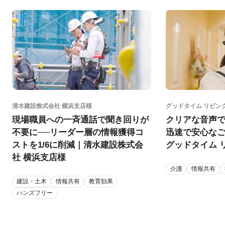
清水建設株式会社 横浜支店様
グッドタイム リビン
現場職員への一斉通話で聞き回りが
クリアな音声
不要に──リーダー層の情報獲得コ
迅速で安心な
ストを1/6に削減｜清水建設株式会
グッドタイム 
社 横浜支店様
介護
情報共有
建設・土木
情報共有
教育効果
ハンズフリー