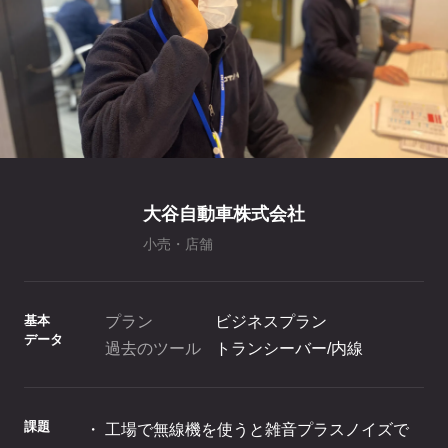
ホテル・旅館
料金プラン
TIPS
アプリ料金
デバイス料金
よくある質問
プランシミュレーション
お問い合わせ
大谷自動車株式会社
小売・店舗
ニュースリリース
基本
プラン
ビジネスプラン
データ
資料ダウンロード
過去のツール
トランシーバー/内線
ご利用お申し込み
課題
工場で無線機を使うと雑音プラスノイズで