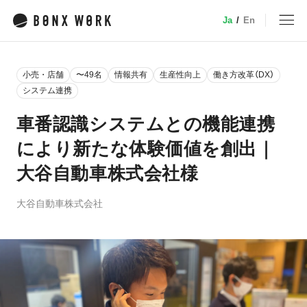
Ja
/
En
MENU
小売・店舗
〜49名
情報共有
生産性向上
働き方改革（DX）
トップ
システム連携
車番認識システムとの機能連携
サービス
により新たな体験価値を創出｜
大谷自動車株式会社様
特徴・機能
業種別ソリューション
大谷自動車株式会社
デバイス
小売
事例
介護
建設・土木
料金