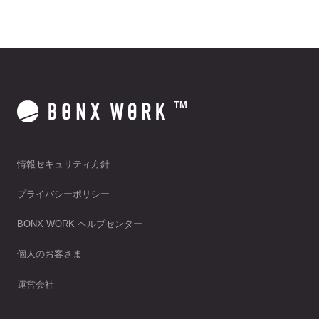
ホテル・旅館
料金プラン
TIPS
アプリ料金
デバイス料金
よくある質問
TM
プランシミュレーション
お問い合わせ
情報セキュリティ方針
ニュースリリース
プライバシーポリシー
BONX WORK ヘルプセンター
資料ダウンロード
個人のお客さま
運営会社
ご利用お申し込み