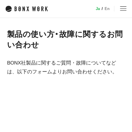
Ja
/
En
MENU
製品の使い方・故障に関するお問
トップ
い合わせ
サービス
BONX社製品に関するご質問・故障についてなど
は、以下のフォームよりお問い合わせください。
特徴・機能
業種別ソリューション
デバイス
小売
事例
介護
建設・土木
料金