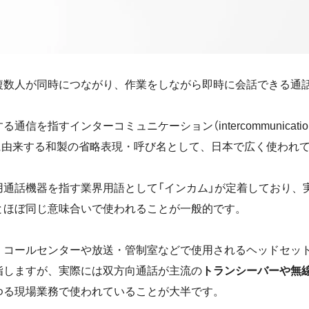
複数人が同時につながり、作業をしながら即時に会話できる通
通信を指すインターコミュニケーション（intercommunicati
com）に由来する和製の省略表現・呼び名として、日本で広く使われ
用通話機器を指す業界用語として「インカム」が定着しており、
とほぼ同じ意味合いで使われることが一般的です。
、コールセンターや放送・管制室などで使用されるヘッドセッ
指しますが、実際には双方向通話が主流の
トランシーバーや無
ゆる現場業務で使われていることが大半です。