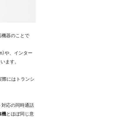
話機器のことで
on）や、インター
ています。
実際にはトランシ
ト対応の同時通話
線機
とほぼ同じ意